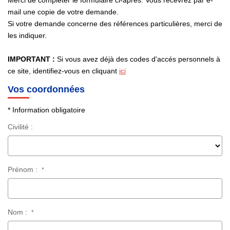
Merci de compléter le formulaire ci-après. Vous recevrez par e-
RECRUTEMENT
mail une copie de votre demande.
Si votre demande concerne des références particulières, merci de
les indiquer.
CONTACT
IMPORTANT :
Si vous avez déjà des codes d'accés personnels à
EN
ce site, identifiez-vous en cliquant
ici
Vos coordonnées
* Information obligatoire
Civilité :
Prénom :
*
Nom :
*