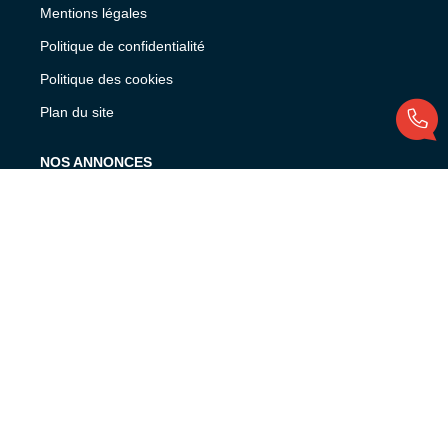
Mentions légales
Politique de confidentialité
Politique des cookies
Plan du site
NOS ANNONCES
Maison à vendre, Evrecy
Maison à vendre, Villers bocage
Maison à vendre, Souleuvre en bocage
Terrain à vendre, Villers bocage
Corps de ferme à vendre, Souleuvre en bocage
Murs à vendre, Ouistreham