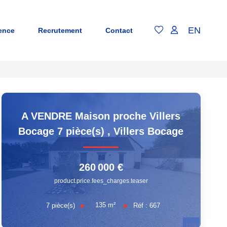
EN
ence
Recrutement
Contact
A VENDRE Maison proche Villers
Bocage 7 pièce(s)
,
Villers Bocage
260 000 €
product.price.fees_charges.teaser
135
m²
7
pièce(s)
Réf :
667