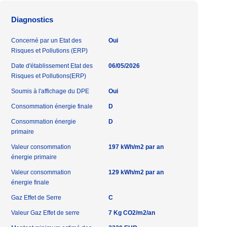
Diagnostics
Concerné par un Etat des
Oui
Risques et Pollutions (ERP)
Date d'établissement Etat des
06/05/2026
Risques et Pollutions(ERP)
Soumis à l'affichage du DPE
Oui
Consommation énergie finale
D
Consommation énergie
D
primaire
Valeur consommation
197 kWh/m2 par an
énergie primaire
Valeur consommation
129 kWh/m2 par an
énergie finale
Gaz Effet de Serre
C
Valeur Gaz Effet de serre
7 Kg CO2/m2/an