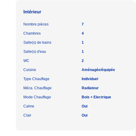
Intérieur
Nombre pièces
7
Chambres
4
Salle(s) de bains
1
Salle(s) d'eau
1
WC
2
Cuisine
Aménagée/équipée
Type Chauffage
Individuel
Méca. Chauffage
Radiateur
Mode Chauffage
Bois + Electrique
Calme
Oui
Clair
Oui