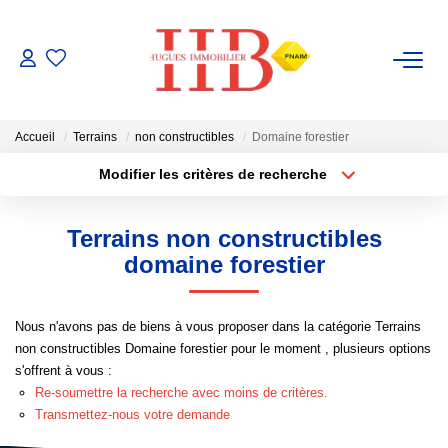
ACHAT / VENTE
Accueil
Terrains
non constructibles
Domaine forestier
LOCATION
Modifier les critères de recherche
Type de transaction
Localisation
Acheter
Localisation
GESTION
Terrains non constructibles
Type de bien
Sélectionnez...
Surface min
domaine forestier
ESTIMATION
Plus de critères
Budget max
Nous n'avons pas de biens à vous proposer dans la catégorie Terrains
NOTRE AGENCE
non constructibles Domaine forestier pour le moment , plusieurs options
Créer une alerte
s'offrent à vous :
Notre Équipe
Re-soumettre la recherche avec moins de critères.
Transmettez-nous votre demande