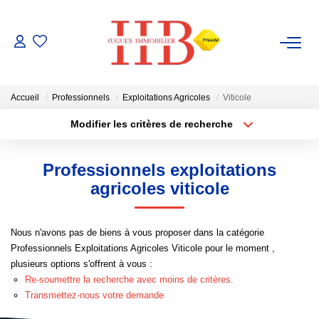
ACHAT / VENTE
Accueil
Professionnels
Exploitations Agricoles
Viticole
LOCATION
Modifier les critères de recherche
Type de transaction
Localisation
Acheter
Localisation
GESTION
Professionnels exploitations
Type de bien
Sélectionnez...
Surface min
agricoles viticole
ESTIMATION
Plus de critères
Budget max
Nous n'avons pas de biens à vous proposer dans la catégorie
NOTRE AGENCE
Professionnels Exploitations Agricoles Viticole pour le moment ,
Créer une alerte
plusieurs options s'offrent à vous :
Notre Équipe
Re-soumettre la recherche avec moins de critères.
Transmettez-nous votre demande