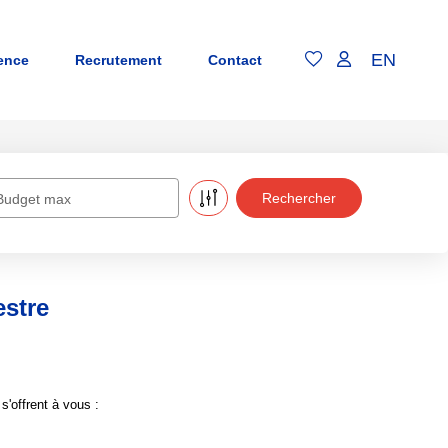
EN
ence
Recrutement
Contact
Budget max
estre
'offrent à vous :