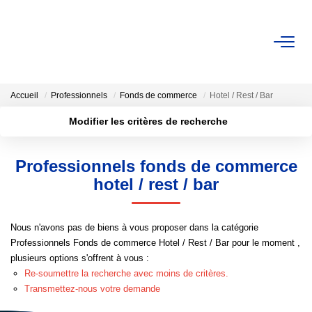
ACHAT / VENTE
Accueil
Professionnels
Fonds de commerce
Hotel / Rest / Bar
LOCATION
Modifier les critères de recherche
Localisation
Type de transaction
Surface min
GESTION
Professionnels fonds de commerce
Type de bien
hotel / rest / bar
Plus de critères
Budget max
ESTIMATION
Créer une alerte
Nous n'avons pas de biens à vous proposer dans la catégorie
NOTRE AGENCE
Professionnels Fonds de commerce Hotel / Rest / Bar pour le moment ,
plusieurs options s'offrent à vous :
Notre Équipe
Re-soumettre la recherche avec moins de critères.
Transmettez-nous votre demande