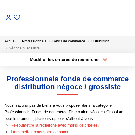
ACHAT / VENTE
Accueil
Professionnels
Fonds de commerce
Distribution
LOCATION
Négoce / Grossiste
Modifier les critères de recherche
Type de transaction
Localisation
GESTION
Acheter
Localisation
Professionnels fonds de commerce
Type de bien
ESTIMATION
Sélectionnez...
Surface min
distribution négoce / grossiste
Plus de critères
Budget max
NOTRE AGENCE
Nous n'avons pas de biens à vous proposer dans la catégorie
Professionnels Fonds de commerce Distribution Négoce / Grossiste
Créer une alerte
Notre Équipe
pour le moment , plusieurs options s'offrent à vous :
Re-soumettre la recherche avec moins de critères.
Transmettez-nous votre demande