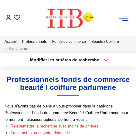
ACHAT / VENTE
Accueil
Professionnels
Fonds de commerce
Beauté / Coiffure
LOCATION
Parfumerie
Modifier les critères de recherche
Type de transaction
Localisation
GESTION
Acheter
Localisation
Professionnels fonds de commerce
Type de bien
ESTIMATION
Sélectionnez...
Surface min
beauté / coiffure parfumerie
Plus de critères
Budget max
NOTRE AGENCE
Nous n'avons pas de biens à vous proposer dans la catégorie
Professionnels Fonds de commerce Beauté / Coiffure Parfumerie pour
Créer une alerte
Notre Équipe
le moment , plusieurs options s'offrent à vous :
Re-soumettre la recherche avec moins de critères.
Transmettez-nous votre demande