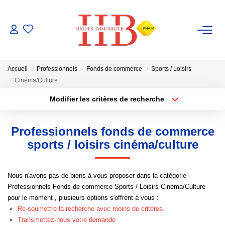
ACHAT / VENTE
Accueil
Professionnels
Fonds de commerce
Sports / Loisirs
LOCATION
Cinéma/Culture
Modifier les critères de recherche
Type de transaction
Localisation
GESTION
Acheter
Localisation
Professionnels fonds de commerce
Type de bien
ESTIMATION
Sélectionnez...
Surface min
sports / loisirs cinéma/culture
Plus de critères
Budget max
NOTRE AGENCE
Nous n'avons pas de biens à vous proposer dans la catégorie
Professionnels Fonds de commerce Sports / Loisirs Cinéma/Culture
Créer une alerte
Notre Équipe
pour le moment , plusieurs options s'offrent à vous :
Re-soumettre la recherche avec moins de critères.
Transmettez-nous votre demande