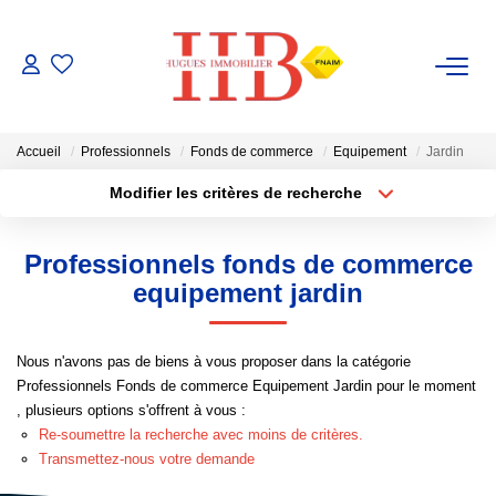
ACHAT / VENTE
Accueil
Professionnels
Fonds de commerce
Equipement
Jardin
LOCATION
Modifier les critères de recherche
Type de transaction
Localisation
Acheter
Localisation
GESTION
Professionnels fonds de commerce
Type de bien
Sélectionnez...
Surface min
equipement jardin
ESTIMATION
Plus de critères
Budget max
Nous n'avons pas de biens à vous proposer dans la catégorie
NOTRE AGENCE
Professionnels Fonds de commerce Equipement Jardin pour le moment
Créer une alerte
, plusieurs options s'offrent à vous :
Notre Équipe
Re-soumettre la recherche avec moins de critères.
Transmettez-nous votre demande