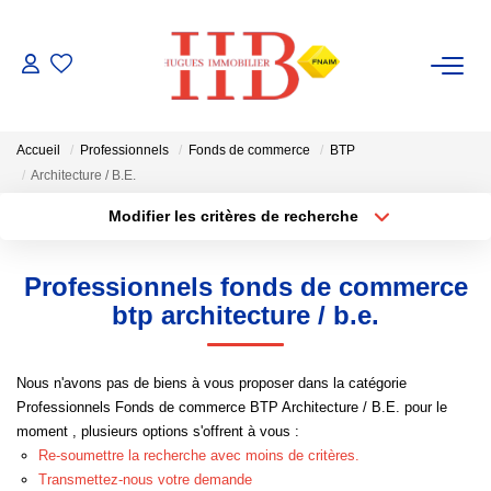
ACHAT / VENTE
Accueil
Professionnels
Fonds de commerce
BTP
LOCATION
Architecture / B.E.
Modifier les critères de recherche
Type de transaction
Localisation
GESTION
Acheter
Localisation
Professionnels fonds de commerce
Type de bien
ESTIMATION
Sélectionnez...
Surface min
btp architecture / b.e.
Plus de critères
Budget max
NOTRE AGENCE
Nous n'avons pas de biens à vous proposer dans la catégorie
Professionnels Fonds de commerce BTP Architecture / B.E. pour le
Créer une alerte
Notre Équipe
moment , plusieurs options s'offrent à vous :
Re-soumettre la recherche avec moins de critères.
Transmettez-nous votre demande