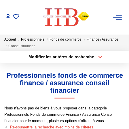
ACHAT / VENTE
Accueil
Professionnels
Fonds de commerce
Finance / Assurance
LOCATION
Conseil financier
Modifier les critères de recherche
Type de transaction
Localisation
GESTION
Acheter
Localisation
Professionnels fonds de commerce
Type de bien
ESTIMATION
Sélectionnez...
Surface min
finance / assurance conseil
financier
Plus de critères
Budget max
NOTRE AGENCE
Nous n'avons pas de biens à vous proposer dans la catégorie
Créer une alerte
Notre Équipe
Professionnels Fonds de commerce Finance / Assurance Conseil
financier pour le moment , plusieurs options s'offrent à vous :
Re-soumettre la recherche avec moins de critères.