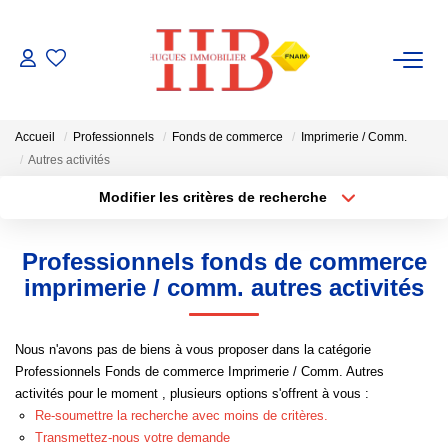
ACHAT / VENTE
Accueil
Professionnels
Fonds de commerce
Imprimerie / Comm.
LOCATION
Autres activités
Modifier les critères de recherche
Type de transaction
Localisation
GESTION
Acheter
Localisation
Professionnels fonds de commerce
Type de bien
ESTIMATION
Sélectionnez...
Surface min
imprimerie / comm. autres activités
Plus de critères
Budget max
NOTRE AGENCE
Nous n'avons pas de biens à vous proposer dans la catégorie
Professionnels Fonds de commerce Imprimerie / Comm. Autres
Créer une alerte
Notre Équipe
activités pour le moment , plusieurs options s'offrent à vous :
Re-soumettre la recherche avec moins de critères.
Transmettez-nous votre demande