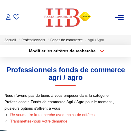
ACHAT / VENTE
Accueil
Professionnels
Fonds de commerce
Agri / Agro
LOCATION
Modifier les critères de recherche
Type de transaction
Localisation
Acheter
Localisation
GESTION
Professionnels fonds de commerce
Type de bien
Sélectionnez...
Surface min
agri / agro
ESTIMATION
Plus de critères
Budget max
Nous n'avons pas de biens à vous proposer dans la catégorie
NOTRE AGENCE
Professionnels Fonds de commerce Agri / Agro pour le moment ,
Créer une alerte
plusieurs options s'offrent à vous :
Notre Équipe
Re-soumettre la recherche avec moins de critères.
Transmettez-nous votre demande