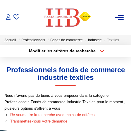
ACHAT / VENTE
Accueil
Professionnels
Fonds de commerce
Industrie
Textiles
LOCATION
Modifier les critères de recherche
Type de transaction
Localisation
Acheter
Localisation
GESTION
Professionnels fonds de commerce
Type de bien
Sélectionnez...
Surface min
industrie textiles
ESTIMATION
Plus de critères
Budget max
Nous n'avons pas de biens à vous proposer dans la catégorie
NOTRE AGENCE
Professionnels Fonds de commerce Industrie Textiles pour le moment ,
Créer une alerte
plusieurs options s'offrent à vous :
Notre Équipe
Re-soumettre la recherche avec moins de critères.
Transmettez-nous votre demande