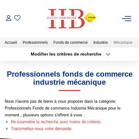
ACHAT / VENTE
Accueil
Professionnels
Fonds de commerce
Industrie
Mécanique
LOCATION
Modifier les critères de recherche
Type de transaction
Localisation
Acheter
Localisation
GESTION
Professionnels fonds de commerce
Type de bien
Sélectionnez...
Surface min
industrie mécanique
ESTIMATION
Plus de critères
Budget max
Nous n'avons pas de biens à vous proposer dans la catégorie
NOTRE AGENCE
Professionnels Fonds de commerce Industrie Mécanique pour le
Créer une alerte
moment , plusieurs options s'offrent à vous :
Notre Équipe
Re-soumettre la recherche avec moins de critères.
Transmettez-nous votre demande