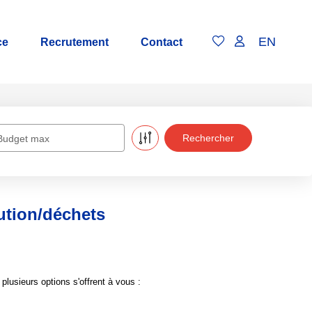
EN
ce
Recrutement
Contact
Budget max
ution/déchets
usieurs options s'offrent à vous :