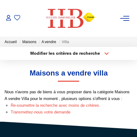
ACHAT / VENTE
Accueil
Maisons
A vendre
Villa
LOCATION
Modifier les critères de recherche
Type de transaction
Localisation
Acheter
Localisation
GESTION
Maisons a vendre villa
Type de bien
Sélectionnez...
Surface min
ESTIMATION
Nous n'avons pas de biens à vous proposer dans la catégorie Maisons
Plus de critères
Budget max
A vendre Villa pour le moment , plusieurs options s'offrent à vous :
NOTRE AGENCE
Re-soumettre la recherche avec moins de critères.
Créer une alerte
Transmettez-nous votre demande
Notre Équipe