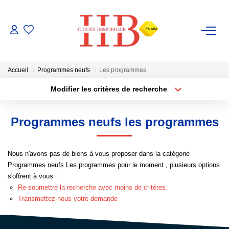
ACHAT / VENTE
Accueil
Programmes neufs
Les programmes
LOCATION
Modifier les critères de recherche
Type de transaction
Localisation
Acheter
Localisation
GESTION
Programmes neufs les programmes
Type de bien
Sélectionnez...
Surface min
ESTIMATION
Nous n'avons pas de biens à vous proposer dans la catégorie
Plus de critères
Budget max
Programmes neufs Les programmes pour le moment , plusieurs options
NOTRE AGENCE
s'offrent à vous :
Créer une alerte
Re-soumettre la recherche avec moins de critères.
Notre Équipe
Transmettez-nous votre demande