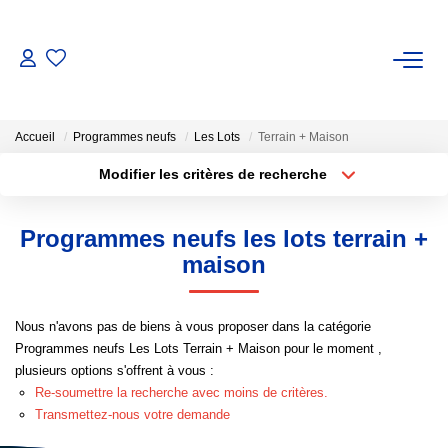
ACHAT / VENTE
Accueil
Programmes neufs
Les Lots
Terrain + Maison
LOCATION
Modifier les critères de recherche
Localisation
Type de transaction
Surface min
GESTION
Programmes neufs les lots terrain +
Type de bien
maison
Plus de critères
Budget max
ESTIMATION
Créer une alerte
Nous n'avons pas de biens à vous proposer dans la catégorie
NOTRE AGENCE
Programmes neufs Les Lots Terrain + Maison pour le moment ,
plusieurs options s'offrent à vous :
Notre Équipe
Re-soumettre la recherche avec moins de critères.
Transmettez-nous votre demande