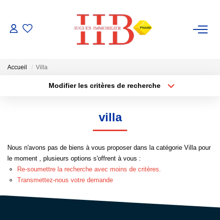
ACHAT / VENTE
Accueil
Villa
LOCATION
Modifier les critères de recherche
Type de transaction
Localisation
Acheter
Localisation
GESTION
villa
Type de bien
Sélectionnez...
Surface min
ESTIMATION
Nous n'avons pas de biens à vous proposer dans la catégorie Villa pour
Plus de critères
Budget max
le moment , plusieurs options s'offrent à vous :
NOTRE AGENCE
Re-soumettre la recherche avec moins de critères.
Créer une alerte
Transmettez-nous votre demande
Notre Équipe