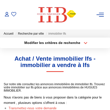
ACHAT / VENTE
Accueil
Recherche par ville
immobilier Ifs
LOCATION
Modifier les critères de recherche
Type de transaction
Localisation
Acheter
Localisation
GESTION
Achat / Vente immobilier Ifs -
Type de bien
Sélectionnez...
Surface min
immobilier a vendre à Ifs
ESTIMATION
Plus de critères
Budget max
NOTRE AGENCE
Sur notre site consultez les annonces immobilière de immobilier Ifs. Trouvez
votre immobilier sur Ifs grâce aux annonces immobilières de HUGUES
Créer une alerte
IMMOBILIER.
Notre Équipe
Nous n'avons pas de biens à vous proposer dans la catégorie pour le
moment , plusieurs options s'offrent à vous :
Transmettez-nous votre demande