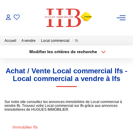
ACHAT / VENTE
Accueil
A vendre
Local commercial
Ifs
LOCATION
Modifier les critères de recherche
Type de transaction
Localisation
Acheter
Localisation
GESTION
Achat / Vente Local commercial Ifs -
Type de bien
Sélectionnez...
Surface min
Local commercial a vendre à Ifs
ESTIMATION
Plus de critères
Budget max
NOTRE AGENCE
Sur notre site consultez les annonces immobilière de Local commercial à
vendre Ifs. Trouvez votre Local commercial sur Ifs grâce aux annonces
Créer une alerte
immobilières de HUGUES IMMOBILIER.
Notre Équipe
Immobilier Ifs